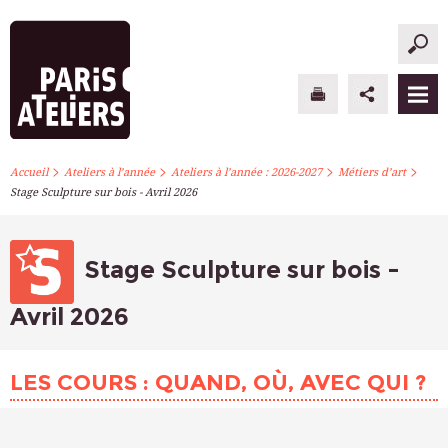
>
>
>
>
PARIS ATELIERS
Accueil
Ateliers à l’année
Ateliers à l’année : 2026-2027
Métiers d’art
Stage Sculpture sur bois - Avril 2026
ACTUALITÉS
ATELIERS À L’ANNÉE
Stage Sculpture sur bois -
STAGES PONCTUELS
Avril 2026
INFOS PRATIQUES
LES COURS : QUAND, OÙ, AVEC QUI ?
S’INSCRIRE