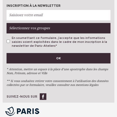
INSCRIPTION À LA NEWSLETTER
Sélectionnez vos groupes
En soumettant ce formulaire, j’accepte que les informations
saisies soient exploitées dans le cadre de mon inscription à la
newsletter de Paris-Ateliers
*
VOS PRÉFÉRENCES
OK
Métiers D'art
Arts Plastiques
* Attention, mettre un espace à la place d’une apostrophe dans les champs
Nom, Prénom, adresse et Ville
Arts Du Texte
** Si vous souhaitez retirer votre consentement à l’utilisation des données
Arts Numériques
collectées par ce formulaire, veuillez consulter nos mentions légales
Stages Ponctuels
Ateliers À L'année
SUIVEZ-NOUS SUR
OK