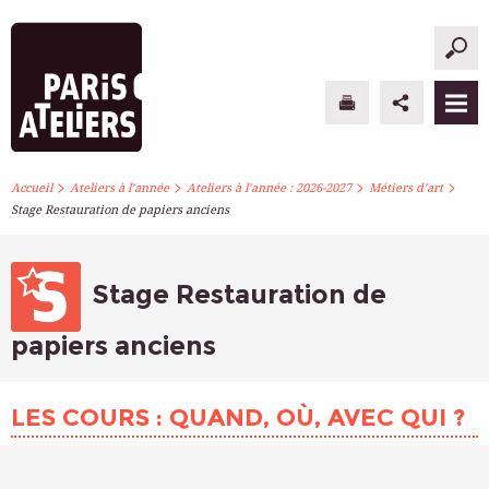
>
>
>
>
PARIS ATELIERS
Accueil
Ateliers à l’année
Ateliers à l’année : 2026-2027
Métiers d’art
Stage Restauration de papiers anciens
ACTUALITÉS
ATELIERS À L’ANNÉE
Stage Restauration de
STAGES PONCTUELS
papiers anciens
INFOS PRATIQUES
LES COURS : QUAND, OÙ, AVEC QUI ?
S’INSCRIRE