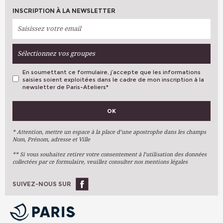
INSCRIPTION À LA NEWSLETTER
Sélectionnez vos groupes
En soumettant ce formulaire, j’accepte que les informations
saisies soient exploitées dans le cadre de mon inscription à la
newsletter de Paris-Ateliers
*
VOS PRÉFÉRENCES
OK
Métiers D'art
Arts Plastiques
* Attention, mettre un espace à la place d’une apostrophe dans les champs
Nom, Prénom, adresse et Ville
Arts Du Texte
** Si vous souhaitez retirer votre consentement à l’utilisation des données
Arts Numériques
collectées par ce formulaire, veuillez consulter nos mentions légales
Stages Ponctuels
Ateliers À L'année
SUIVEZ-NOUS SUR
OK