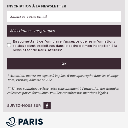
INSCRIPTION À LA NEWSLETTER
Sélectionnez vos groupes
En soumettant ce formulaire, j’accepte que les informations
saisies soient exploitées dans le cadre de mon inscription à la
newsletter de Paris-Ateliers
*
VOS PRÉFÉRENCES
OK
Métiers D'art
Arts Plastiques
* Attention, mettre un espace à la place d’une apostrophe dans les champs
Nom, Prénom, adresse et Ville
Arts Du Texte
** Si vous souhaitez retirer votre consentement à l’utilisation des données
Arts Numériques
collectées par ce formulaire, veuillez consulter nos mentions légales
Stages Ponctuels
Ateliers À L'année
SUIVEZ-NOUS SUR
OK