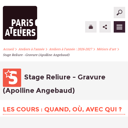
>
>
>
>
PARIS ATELIERS
Accueil
Ateliers à l’année
Ateliers à l’année : 2026-2027
Métiers d’art
Stage Reliure - Gravure (Apolline Angebaud)
ACTUALITÉS
ATELIERS À L’ANNÉE
Stage Reliure - Gravure
STAGES PONCTUELS
(Apolline Angebaud)
INFOS PRATIQUES
LES COURS : QUAND, OÙ, AVEC QUI ?
S’INSCRIRE