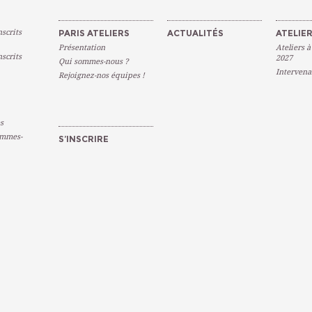
scrits
PARIS ATELIERS
ACTUALITÉS
ATELIER
Présentation
Ateliers à
scrits
2027
Qui sommes-nous ?
Intervena
Rejoignez-nos équipes !
s
emmes-
S’INSCRIRE