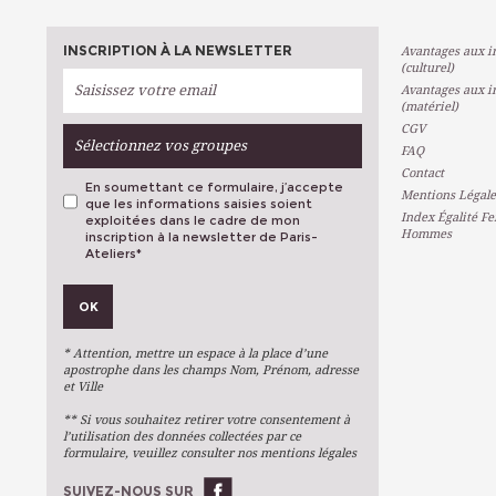
INSCRIPTION À LA NEWSLETTER
Avantages aux in
(culturel)
Avantages aux in
(matériel)
CGV
Sélectionnez vos groupes
FAQ
Contact
En soumettant ce formulaire, j’accepte
Mentions Légale
que les informations saisies soient
Index Égalité F
exploitées dans le cadre de mon
Hommes
inscription à la newsletter de Paris-
Ateliers
*
VOS PRÉFÉRENCES
OK
Métiers D'art
Arts Plastiques
* Attention, mettre un espace à la place d’une
Arts Du Texte
apostrophe dans les champs Nom, Prénom, adresse
et Ville
Arts Numériques
** Si vous souhaitez retirer votre consentement à
Stages Ponctuels
l’utilisation des données collectées par ce
formulaire, veuillez consulter nos mentions légales
Ateliers À L'année
SUIVEZ-NOUS SUR