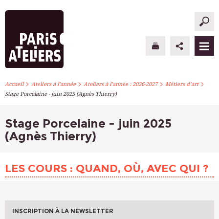
>
>
>
>
PARIS ATELIERS
Accueil
Ateliers à l’année
Ateliers à l’année : 2026-2027
Métiers d’art
Stage Porcelaine - juin 2025 (Agnès Thierry)
ACTUALITÉS
Stage Porcelaine - juin 2025
ATELIERS À L’ANNÉE
(Agnès Thierry)
STAGES PONCTUELS
LES COURS : QUAND, OÙ, AVEC QUI ?
INFOS PRATIQUES
S’INSCRIRE
INSCRIPTION À LA NEWSLETTER