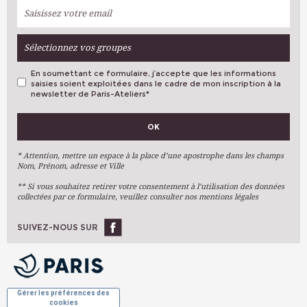
Sélectionnez vos groupes
En soumettant ce formulaire, j’accepte que les informations
saisies soient exploitées dans le cadre de mon inscription à la
newsletter de Paris-Ateliers
*
VOS PRÉFÉRENCES
OK
Métiers D'art
Arts Plastiques
* Attention, mettre un espace à la place d’une apostrophe dans les champs
Nom, Prénom, adresse et Ville
Arts Du Texte
** Si vous souhaitez retirer votre consentement à l’utilisation des données
Arts Numériques
collectées par ce formulaire, veuillez consulter nos mentions légales
Stages Ponctuels
Ateliers À L'année
SUIVEZ-NOUS SUR
OK
Gérer les préférences des
cookies