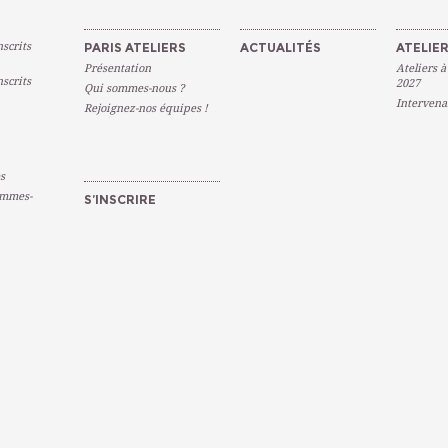
scrits
PARIS ATELIERS
ACTUALITÉS
ATELIER
Présentation
Ateliers à
scrits
2027
Qui sommes-nous ?
Intervena
Rejoignez-nos équipes !
s
emmes-
S’INSCRIRE