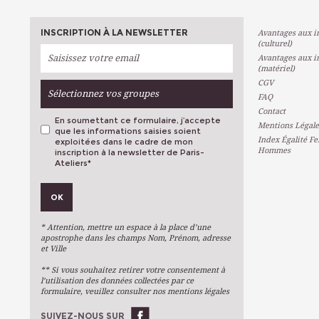
INSCRIPTION À LA NEWSLETTER
Avantages aux in
(culturel)
Avantages aux in
(matériel)
CGV
Sélectionnez vos groupes
FAQ
Contact
En soumettant ce formulaire, j’accepte
Mentions Légale
que les informations saisies soient
Index Égalité F
exploitées dans le cadre de mon
Hommes
inscription à la newsletter de Paris-
Ateliers
*
VOS PRÉFÉRENCES
OK
Métiers D'art
Arts Plastiques
* Attention, mettre un espace à la place d’une
Arts Du Texte
apostrophe dans les champs Nom, Prénom, adresse
et Ville
Arts Numériques
** Si vous souhaitez retirer votre consentement à
Stages Ponctuels
l’utilisation des données collectées par ce
formulaire, veuillez consulter nos mentions légales
Ateliers À L'année
SUIVEZ-NOUS SUR