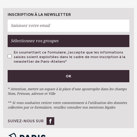
INSCRIPTION À LA NEWSLETTER
Sélectionnez vos groupes
En soumettant ce formulaire, j’accepte que les informations
saisies soient exploitées dans le cadre de mon inscription à la
newsletter de Paris-Ateliers
*
VOS PRÉFÉRENCES
OK
Métiers D'art
Arts Plastiques
* Attention, mettre un espace à la place d’une apostrophe dans les champs
Nom, Prénom, adresse et Ville
Arts Du Texte
** Si vous souhaitez retirer votre consentement à l’utilisation des données
Arts Numériques
collectées par ce formulaire, veuillez consulter nos mentions légales
Stages Ponctuels
Ateliers À L'année
SUIVEZ-NOUS SUR
OK