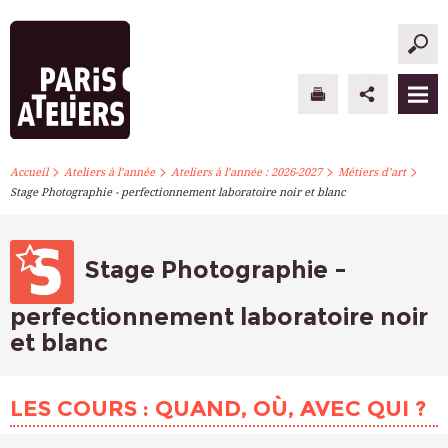
>
>
>
>
PARIS ATELIERS
Accueil
Ateliers à l’année
Ateliers à l’année : 2026-2027
Métiers d’art
Stage Photographie - perfectionnement laboratoire noir et blanc
ACTUALITÉS
ATELIERS À L’ANNÉE
Stage Photographie -
STAGES PONCTUELS
perfectionnement laboratoire noir
et blanc
INFOS PRATIQUES
S’INSCRIRE
LES COURS : QUAND, OÙ, AVEC QUI ?