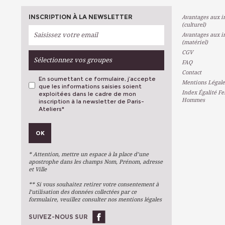
INSCRIPTION À LA NEWSLETTER
Avantages aux in
(culturel)
Avantages aux in
(matériel)
CGV
Sélectionnez vos groupes
FAQ
Contact
En soumettant ce formulaire, j’accepte
Mentions Légale
que les informations saisies soient
Index Égalité F
exploitées dans le cadre de mon
Hommes
inscription à la newsletter de Paris-
Ateliers
*
VOS PRÉFÉRENCES
OK
Métiers D'art
Arts Plastiques
* Attention, mettre un espace à la place d’une
Arts Du Texte
apostrophe dans les champs Nom, Prénom, adresse
et Ville
Arts Numériques
** Si vous souhaitez retirer votre consentement à
Stages Ponctuels
l’utilisation des données collectées par ce
formulaire, veuillez consulter nos mentions légales
Ateliers À L'année
SUIVEZ-NOUS SUR
OK