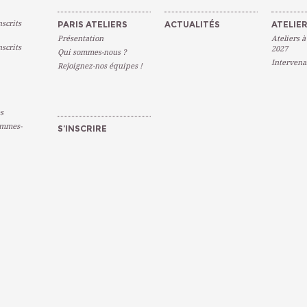
scrits
PARIS ATELIERS
ACTUALITÉS
ATELIER
Présentation
Ateliers à
scrits
2027
Qui sommes-nous ?
Intervena
Rejoignez-nos équipes !
s
emmes-
S’INSCRIRE