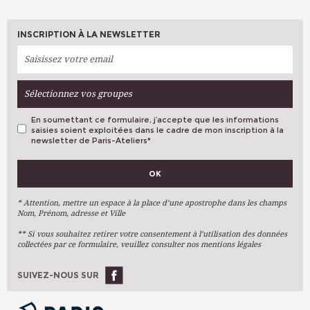
INSCRIPTION À LA NEWSLETTER
Sélectionnez vos groupes
En soumettant ce formulaire, j’accepte que les informations
saisies soient exploitées dans le cadre de mon inscription à la
newsletter de Paris-Ateliers
*
VOS PRÉFÉRENCES
OK
Métiers D'art
Arts Plastiques
* Attention, mettre un espace à la place d’une apostrophe dans les champs
Nom, Prénom, adresse et Ville
Arts Du Texte
** Si vous souhaitez retirer votre consentement à l’utilisation des données
Arts Numériques
collectées par ce formulaire, veuillez consulter nos mentions légales
Stages Ponctuels
Ateliers À L'année
SUIVEZ-NOUS SUR
OK