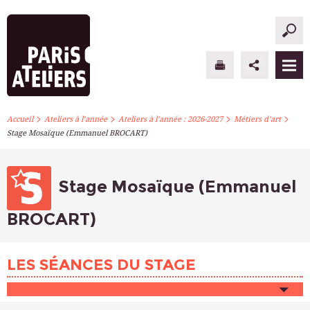
>
>
>
>
PARIS ATELIERS
Accueil
Ateliers à l’année
Ateliers à l’année : 2026-2027
Métiers d’art
Stage Mosaïque (Emmanuel BROCART)
ACTUALITÉS
ATELIERS À L’ANNÉE
Stage Mosaïque (Emmanuel
STAGES PONCTUELS
BROCART)
INFOS PRATIQUES
LES SÉANCES DU STAGE
S’INSCRIRE