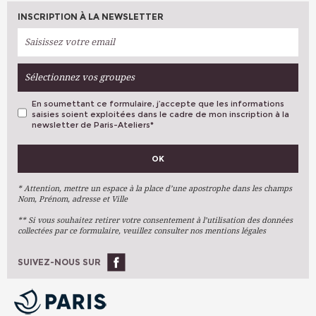
INSCRIPTION À LA NEWSLETTER
Sélectionnez vos groupes
En soumettant ce formulaire, j’accepte que les informations
saisies soient exploitées dans le cadre de mon inscription à la
newsletter de Paris-Ateliers
*
VOS PRÉFÉRENCES
OK
Métiers D'art
Arts Plastiques
* Attention, mettre un espace à la place d’une apostrophe dans les champs
Nom, Prénom, adresse et Ville
Arts Du Texte
** Si vous souhaitez retirer votre consentement à l’utilisation des données
Arts Numériques
collectées par ce formulaire, veuillez consulter nos mentions légales
Stages Ponctuels
Ateliers À L'année
SUIVEZ-NOUS SUR
OK