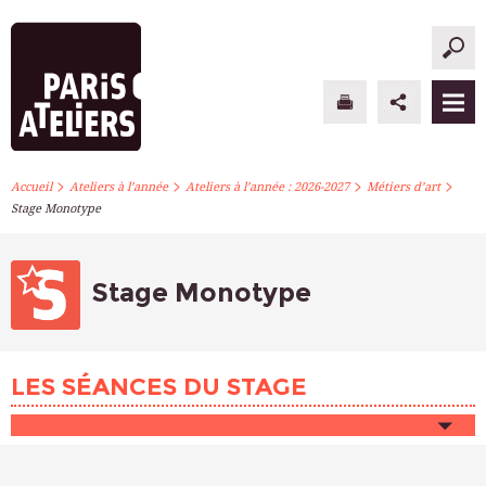
>
>
>
>
PARIS ATELIERS
Accueil
Ateliers à l’année
Ateliers à l’année : 2026-2027
Métiers d’art
Stage Monotype
ACTUALITÉS
ATELIERS À L’ANNÉE
Stage Monotype
STAGES PONCTUELS
LES SÉANCES DU STAGE
INFOS PRATIQUES
S’INSCRIRE