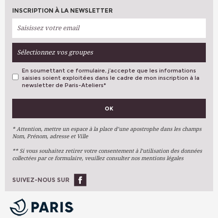
INSCRIPTION À LA NEWSLETTER
Sélectionnez vos groupes
En soumettant ce formulaire, j’accepte que les informations
saisies soient exploitées dans le cadre de mon inscription à la
newsletter de Paris-Ateliers
*
VOS PRÉFÉRENCES
OK
Métiers D'art
Arts Plastiques
* Attention, mettre un espace à la place d’une apostrophe dans les champs
Nom, Prénom, adresse et Ville
Arts Du Texte
** Si vous souhaitez retirer votre consentement à l’utilisation des données
Arts Numériques
collectées par ce formulaire, veuillez consulter nos mentions légales
Stages Ponctuels
Ateliers À L'année
SUIVEZ-NOUS SUR
OK