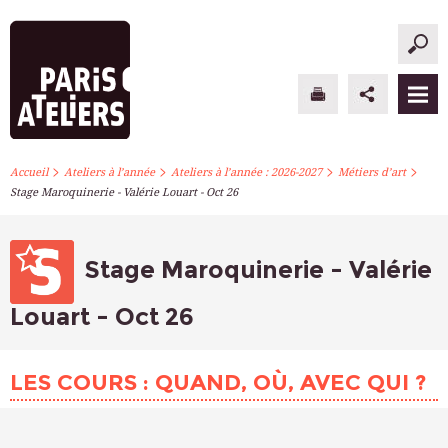
>
>
>
>
PARIS ATELIERS
Accueil
Ateliers à l’année
Ateliers à l’année : 2026-2027
Métiers d’art
Stage Maroquinerie - Valérie Louart - Oct 26
ACTUALITÉS
ATELIERS À L’ANNÉE
Stage Maroquinerie - Valérie
STAGES PONCTUELS
Louart - Oct 26
INFOS PRATIQUES
LES COURS : QUAND, OÙ, AVEC QUI ?
S’INSCRIRE