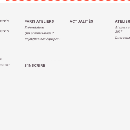
scrits
PARIS ATELIERS
ACTUALITÉS
ATELIER
Présentation
Ateliers à
scrits
2027
Qui sommes-nous ?
Intervena
Rejoignez-nos équipes !
s
emmes-
S’INSCRIRE