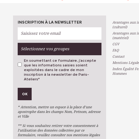
INSCRIPTION À LA NEWSLETTER
Avantages aux in
(culturel)
Avantages aux in
(matériel)
CGV
Sélectionnez vos groupes
FAQ
Contact
En soumettant ce formulaire, j’accepte
Mentions Légale
que les informations saisies soient
Index Égalité F
exploitées dans le cadre de mon
Hommes
inscription à la newsletter de Paris-
Ateliers
*
VOS PRÉFÉRENCES
OK
Métiers D'art
Arts Plastiques
* Attention, mettre un espace à la place d’une
Arts Du Texte
apostrophe dans les champs Nom, Prénom, adresse
et Ville
Arts Numériques
** Si vous souhaitez retirer votre consentement à
Stages Ponctuels
l’utilisation des données collectées par ce
formulaire, veuillez consulter nos mentions légales
Ateliers À L'année