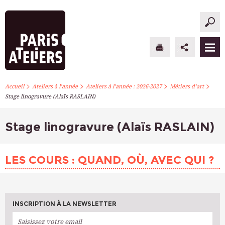
>
>
>
>
PARIS ATELIERS
Accueil
Ateliers à l’année
Ateliers à l’année : 2026-2027
Métiers d’art
Stage linogravure (Alaïs RASLAIN)
ACTUALITÉS
Stage linogravure (Alaïs RASLAIN)
ATELIERS À L’ANNÉE
STAGES PONCTUELS
LES COURS : QUAND, OÙ, AVEC QUI ?
INFOS PRATIQUES
S’INSCRIRE
INSCRIPTION À LA NEWSLETTER