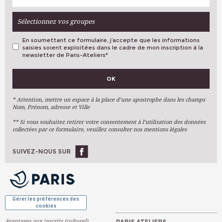
Sélectionnez vos groupes
En soumettant ce formulaire, j’accepte que les informations
saisies soient exploitées dans le cadre de mon inscription à la
newsletter de Paris-Ateliers
*
VOS PRÉFÉRENCES
OK
Métiers D'art
Arts Plastiques
* Attention, mettre un espace à la place d’une apostrophe dans les champs
Nom, Prénom, adresse et Ville
Arts Du Texte
** Si vous souhaitez retirer votre consentement à l’utilisation des données
Arts Numériques
collectées par ce formulaire, veuillez consulter nos mentions légales
Stages Ponctuels
Ateliers À L'année
SUIVEZ-NOUS SUR
OK
Gérer les préférences des
cookies
Avantages aux inscrits (culturel)
PARIS ATELIERS