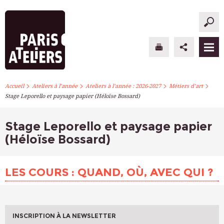
>
>
>
>
PARIS ATELIERS
Accueil
Ateliers à l’année
Ateliers à l’année : 2026-2027
Métiers d’art
Stage Leporello et paysage papier (Héloïse Bossard)
ACTUALITÉS
Stage Leporello et paysage papier
ATELIERS À L’ANNÉE
(Héloïse Bossard)
STAGES PONCTUELS
LES COURS : QUAND, OÙ, AVEC QUI ?
INFOS PRATIQUES
S’INSCRIRE
INSCRIPTION À LA NEWSLETTER