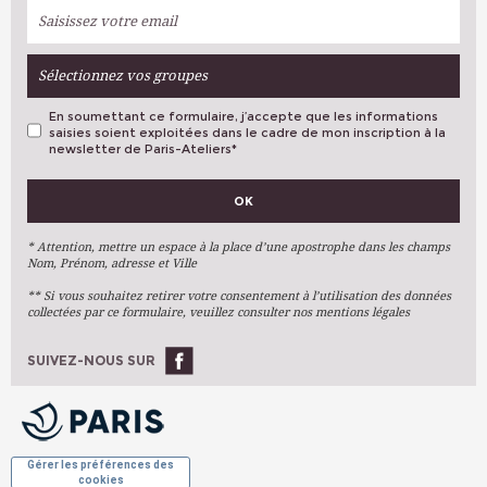
Sélectionnez vos groupes
En soumettant ce formulaire, j’accepte que les informations
saisies soient exploitées dans le cadre de mon inscription à la
newsletter de Paris-Ateliers
*
VOS PRÉFÉRENCES
OK
Métiers D'art
Arts Plastiques
* Attention, mettre un espace à la place d’une apostrophe dans les champs
Nom, Prénom, adresse et Ville
Arts Du Texte
** Si vous souhaitez retirer votre consentement à l’utilisation des données
Arts Numériques
collectées par ce formulaire, veuillez consulter nos mentions légales
Stages Ponctuels
Ateliers À L'année
SUIVEZ-NOUS SUR
OK
Gérer les préférences des
cookies