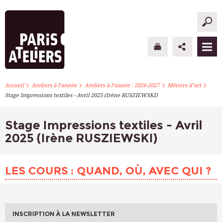
>
>
>
>
PARIS ATELIERS
Accueil
Ateliers à l’année
Ateliers à l’année : 2026-2027
Métiers d’art
Stage Impressions textiles - Avril 2025 (Irène RUSZIEWSKI)
ACTUALITÉS
Stage Impressions textiles - Avril
ATELIERS À L’ANNÉE
2025 (Irène RUSZIEWSKI)
STAGES PONCTUELS
LES COURS : QUAND, OÙ, AVEC QUI ?
INFOS PRATIQUES
S’INSCRIRE
INSCRIPTION À LA NEWSLETTER