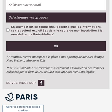
Sélectionnez vos groupes
En soumettant ce formulaire, j’accepte que les informations
saisies soient exploitées dans le cadre de mon inscription à la
newsletter de Paris-Ateliers
*
VOS PRÉFÉRENCES
OK
Métiers D'art
Arts Plastiques
* Attention, mettre un espace à la place d’une apostrophe dans les champs
Nom, Prénom, adresse et Ville
Arts Du Texte
** Si vous souhaitez retirer votre consentement à l’utilisation des données
Arts Numériques
collectées par ce formulaire, veuillez consulter nos mentions légales
Stages Ponctuels
Ateliers À L'année
SUIVEZ-NOUS SUR
OK
Gérer les préférences des
cookies