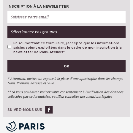
INSCRIPTION À LA NEWSLETTER
Sélectionnez vos groupes
En soumettant ce formulaire, j’accepte que les informations
saisies soient exploitées dans le cadre de mon inscription à la
newsletter de Paris-Ateliers
*
VOS PRÉFÉRENCES
OK
Métiers D'art
Arts Plastiques
* Attention, mettre un espace à la place d’une apostrophe dans les champs
Nom, Prénom, adresse et Ville
Arts Du Texte
** Si vous souhaitez retirer votre consentement à l’utilisation des données
Arts Numériques
collectées par ce formulaire, veuillez consulter nos mentions légales
Stages Ponctuels
Ateliers À L'année
SUIVEZ-NOUS SUR
OK