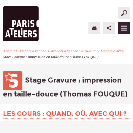
>
>
>
>
PARIS ATELIERS
Accueil
Ateliers à l’année
Ateliers à l’année : 2026-2027
Métiers d’art
Stage Gravure : impression en taille-douce (Thomas FOUQUE)
ACTUALITÉS
ATELIERS À L’ANNÉE
Stage Gravure : impression
STAGES PONCTUELS
en taille-douce (Thomas FOUQUE)
INFOS PRATIQUES
LES COURS : QUAND, OÙ, AVEC QUI ?
S’INSCRIRE