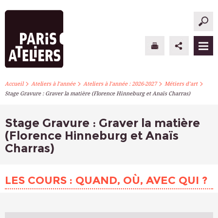
>
>
>
>
PARIS ATELIERS
Accueil
Ateliers à l’année
Ateliers à l’année : 2026-2027
Métiers d’art
Stage Gravure : Graver la matière (Florence Hinneburg et Anaïs Charras)
ACTUALITÉS
Stage Gravure : Graver la matière
ATELIERS À L’ANNÉE
(Florence Hinneburg et Anaïs
Charras)
STAGES PONCTUELS
INFOS PRATIQUES
LES COURS : QUAND, OÙ, AVEC QUI ?
S’INSCRIRE