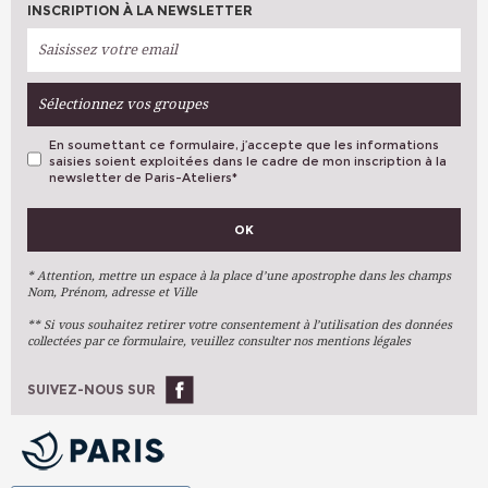
INSCRIPTION À LA NEWSLETTER
Sélectionnez vos groupes
En soumettant ce formulaire, j’accepte que les informations
saisies soient exploitées dans le cadre de mon inscription à la
newsletter de Paris-Ateliers
*
VOS PRÉFÉRENCES
OK
Métiers D'art
Arts Plastiques
* Attention, mettre un espace à la place d’une apostrophe dans les champs
Nom, Prénom, adresse et Ville
Arts Du Texte
** Si vous souhaitez retirer votre consentement à l’utilisation des données
Arts Numériques
collectées par ce formulaire, veuillez consulter nos mentions légales
Stages Ponctuels
Ateliers À L'année
SUIVEZ-NOUS SUR
OK