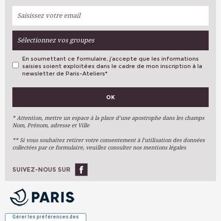
Sélectionnez vos groupes
En soumettant ce formulaire, j’accepte que les informations
saisies soient exploitées dans le cadre de mon inscription à la
newsletter de Paris-Ateliers
*
VOS PRÉFÉRENCES
OK
Métiers D'art
Arts Plastiques
* Attention, mettre un espace à la place d’une apostrophe dans les champs
Nom, Prénom, adresse et Ville
Arts Du Texte
** Si vous souhaitez retirer votre consentement à l’utilisation des données
Arts Numériques
collectées par ce formulaire, veuillez consulter nos mentions légales
Stages Ponctuels
Ateliers À L'année
SUIVEZ-NOUS SUR
OK
Gérer les préférences des