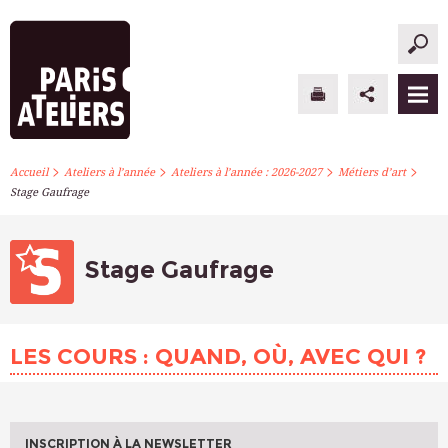
>
>
>
>
PARIS ATELIERS
Accueil
Ateliers à l’année
Ateliers à l’année : 2026-2027
Métiers d’art
Stage Gaufrage
ACTUALITÉS
ATELIERS À L’ANNÉE
Stage Gaufrage
STAGES PONCTUELS
LES COURS : QUAND, OÙ, AVEC QUI ?
INFOS PRATIQUES
S’INSCRIRE
INSCRIPTION À LA NEWSLETTER