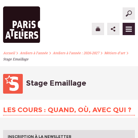
>
>
>
>
PARIS ATELIERS
Accueil
Ateliers à l’année
Ateliers à l’année : 2026-2027
Métiers d’art
Stage Emaillage
ACTUALITÉS
ATELIERS À L’ANNÉE
Stage Emaillage
STAGES PONCTUELS
LES COURS : QUAND, OÙ, AVEC QUI ?
INFOS PRATIQUES
S’INSCRIRE
INSCRIPTION À LA NEWSLETTER