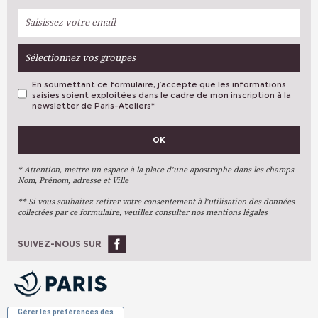
Sélectionnez vos groupes
En soumettant ce formulaire, j’accepte que les informations
saisies soient exploitées dans le cadre de mon inscription à la
newsletter de Paris-Ateliers
*
VOS PRÉFÉRENCES
OK
Métiers D'art
Arts Plastiques
* Attention, mettre un espace à la place d’une apostrophe dans les champs
Nom, Prénom, adresse et Ville
Arts Du Texte
** Si vous souhaitez retirer votre consentement à l’utilisation des données
Arts Numériques
collectées par ce formulaire, veuillez consulter nos mentions légales
Stages Ponctuels
Ateliers À L'année
SUIVEZ-NOUS SUR
OK
Gérer les préférences des