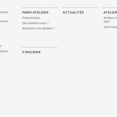
scrits
PARIS ATELIERS
ACTUALITÉS
ATELIER
Présentation
Ateliers à
scrits
2027
Qui sommes-nous ?
Intervena
Rejoignez-nos équipes !
s
emmes-
S’INSCRIRE