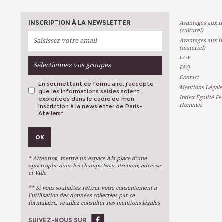
INSCRIPTION À LA NEWSLETTER
Avantages aux in
(culturel)
Avantages aux in
(matériel)
CGV
Sélectionnez vos groupes
FAQ
Contact
En soumettant ce formulaire, j’accepte
Mentions Légale
que les informations saisies soient
Index Égalité F
exploitées dans le cadre de mon
Hommes
inscription à la newsletter de Paris-
Ateliers
*
VOS PRÉFÉRENCES
OK
Métiers D'art
Arts Plastiques
* Attention, mettre un espace à la place d’une
Arts Du Texte
apostrophe dans les champs Nom, Prénom, adresse
et Ville
Arts Numériques
** Si vous souhaitez retirer votre consentement à
Stages Ponctuels
l’utilisation des données collectées par ce
formulaire, veuillez consulter nos mentions légales
Ateliers À L'année
SUIVEZ-NOUS SUR