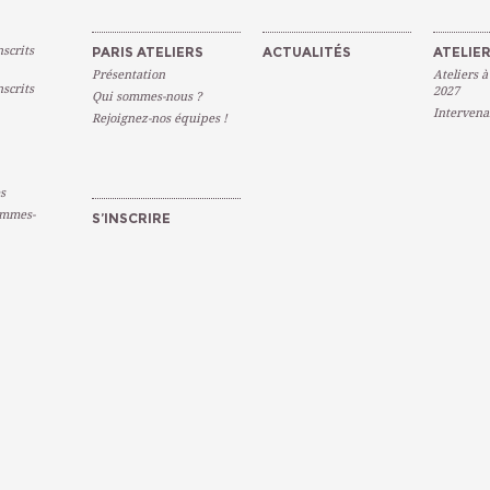
scrits
PARIS ATELIERS
ACTUALITÉS
ATELIER
Présentation
Ateliers à
scrits
2027
Qui sommes-nous ?
Intervena
Rejoignez-nos équipes !
s
emmes-
S’INSCRIRE