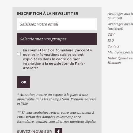
INSCRIPTION À LA NEWSLETTER
Avantages aux in
(culturel)
Avantages aux in
(matériel)
CGV
Sélectionnez vos groupes
FAQ
Contact
En soumettant ce formulaire, j’accepte
Mentions Légale
que les informations saisies soient
Index Égalité F
exploitées dans le cadre de mon
Hommes
inscription à la newsletter de Paris-
Ateliers
*
VOS PRÉFÉRENCES
OK
Métiers D'art
Arts Plastiques
* Attention, mettre un espace à la place d’une
Arts Du Texte
apostrophe dans les champs Nom, Prénom, adresse
et Ville
Arts Numériques
** Si vous souhaitez retirer votre consentement à
Stages Ponctuels
l’utilisation des données collectées par ce
formulaire, veuillez consulter nos mentions légales
Ateliers À L'année
SUIVEZ-NOUS SUR