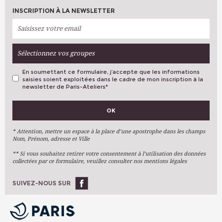
INSCRIPTION À LA NEWSLETTER
Sélectionnez vos groupes
En soumettant ce formulaire, j’accepte que les informations
saisies soient exploitées dans le cadre de mon inscription à la
newsletter de Paris-Ateliers
*
VOS PRÉFÉRENCES
OK
Métiers D'art
Arts Plastiques
* Attention, mettre un espace à la place d’une apostrophe dans les champs
Nom, Prénom, adresse et Ville
Arts Du Texte
** Si vous souhaitez retirer votre consentement à l’utilisation des données
Arts Numériques
collectées par ce formulaire, veuillez consulter nos mentions légales
Stages Ponctuels
Ateliers À L'année
SUIVEZ-NOUS SUR
OK