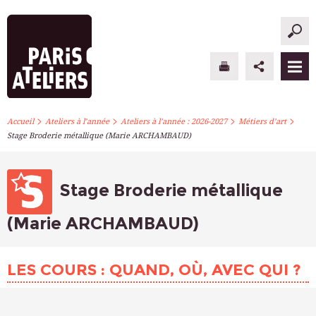
>
>
>
>
PARIS ATELIERS
Accueil
Ateliers à l’année
Ateliers à l’année : 2026-2027
Métiers d’art
Stage Broderie métallique (Marie ARCHAMBAUD)
ACTUALITÉS
ATELIERS À L’ANNÉE
Stage Broderie métallique
STAGES PONCTUELS
(Marie ARCHAMBAUD)
INFOS PRATIQUES
LES COURS : QUAND, OÙ, AVEC QUI ?
S’INSCRIRE