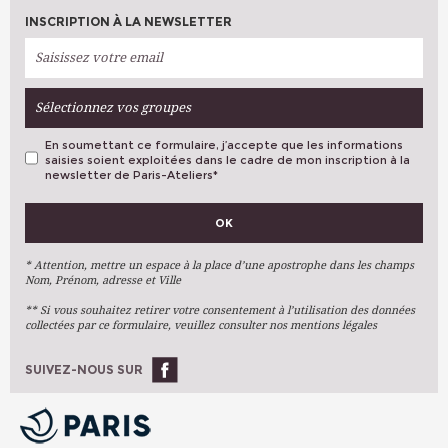
INSCRIPTION À LA NEWSLETTER
Sélectionnez vos groupes
En soumettant ce formulaire, j’accepte que les informations
saisies soient exploitées dans le cadre de mon inscription à la
newsletter de Paris-Ateliers
*
VOS PRÉFÉRENCES
OK
Métiers D'art
Arts Plastiques
* Attention, mettre un espace à la place d’une apostrophe dans les champs
Nom, Prénom, adresse et Ville
Arts Du Texte
** Si vous souhaitez retirer votre consentement à l’utilisation des données
Arts Numériques
collectées par ce formulaire, veuillez consulter nos mentions légales
Stages Ponctuels
Ateliers À L'année
SUIVEZ-NOUS SUR
OK