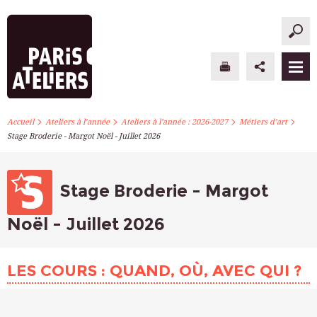
>
>
>
>
PARIS ATELIERS
Accueil
Ateliers à l’année
Ateliers à l’année : 2026-2027
Métiers d’art
Stage Broderie - Margot Noël - Juillet 2026
ACTUALITÉS
ATELIERS À L’ANNÉE
Stage Broderie - Margot
STAGES PONCTUELS
Noël - Juillet 2026
INFOS PRATIQUES
LES COURS : QUAND, OÙ, AVEC QUI ?
S’INSCRIRE