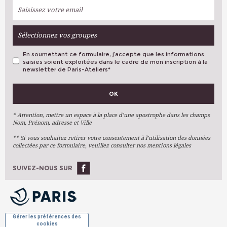
Sélectionnez vos groupes
En soumettant ce formulaire, j’accepte que les informations
saisies soient exploitées dans le cadre de mon inscription à la
newsletter de Paris-Ateliers
*
VOS PRÉFÉRENCES
OK
Métiers D'art
Arts Plastiques
* Attention, mettre un espace à la place d’une apostrophe dans les champs
Nom, Prénom, adresse et Ville
Arts Du Texte
** Si vous souhaitez retirer votre consentement à l’utilisation des données
Arts Numériques
collectées par ce formulaire, veuillez consulter nos mentions légales
Stages Ponctuels
Ateliers À L'année
SUIVEZ-NOUS SUR
OK
Gérer les préférences des
cookies