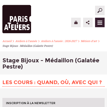
>
>
>
>
PARIS ATELIERS
Accueil
Ateliers à l’année
Ateliers à l’année : 2026-2027
Métiers d’art
Stage Bijoux - Médaillon (Galatée Pestre)
ACTUALITÉS
Stage Bijoux - Médaillon (Galatée
ATELIERS À L’ANNÉE
Pestre)
STAGES PONCTUELS
LES COURS : QUAND, OÙ, AVEC QUI ?
INFOS PRATIQUES
S’INSCRIRE
INSCRIPTION À LA NEWSLETTER