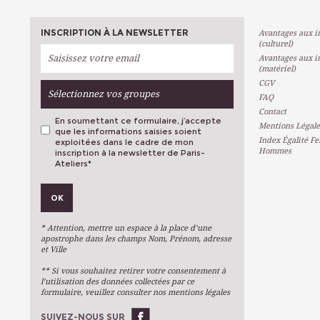
INSCRIPTION À LA NEWSLETTER
Avantages aux in
(culturel)
Avantages aux in
(matériel)
CGV
Sélectionnez vos groupes
FAQ
Contact
En soumettant ce formulaire, j’accepte
Mentions Légale
que les informations saisies soient
Index Égalité F
exploitées dans le cadre de mon
Hommes
inscription à la newsletter de Paris-
Ateliers
*
VOS PRÉFÉRENCES
OK
Métiers D'art
Arts Plastiques
* Attention, mettre un espace à la place d’une
Arts Du Texte
apostrophe dans les champs Nom, Prénom, adresse
et Ville
Arts Numériques
** Si vous souhaitez retirer votre consentement à
Stages Ponctuels
l’utilisation des données collectées par ce
formulaire, veuillez consulter nos mentions légales
Ateliers À L'année
SUIVEZ-NOUS SUR