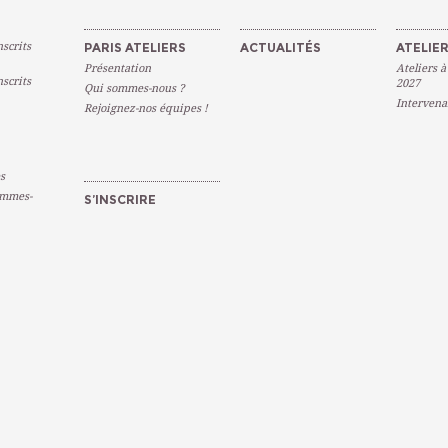
scrits
PARIS ATELIERS
ACTUALITÉS
ATELIER
Présentation
Ateliers à
scrits
2027
Qui sommes-nous ?
Intervena
Rejoignez-nos équipes !
s
emmes-
S’INSCRIRE