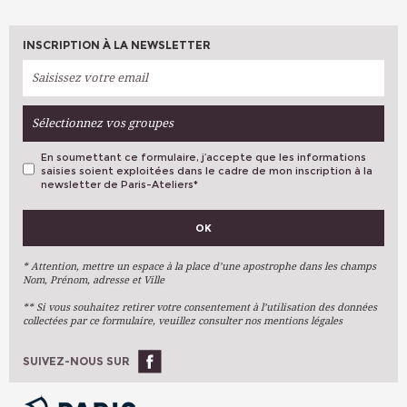
INSCRIPTION À LA NEWSLETTER
Sélectionnez vos groupes
En soumettant ce formulaire, j’accepte que les informations
saisies soient exploitées dans le cadre de mon inscription à la
newsletter de Paris-Ateliers
*
VOS PRÉFÉRENCES
OK
Métiers D'art
Arts Plastiques
* Attention, mettre un espace à la place d’une apostrophe dans les champs
Nom, Prénom, adresse et Ville
Arts Du Texte
** Si vous souhaitez retirer votre consentement à l’utilisation des données
Arts Numériques
collectées par ce formulaire, veuillez consulter nos mentions légales
Stages Ponctuels
Ateliers À L'année
SUIVEZ-NOUS SUR
OK