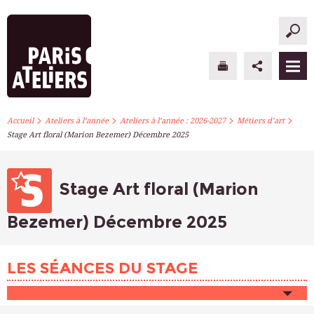
>
>
>
>
PARIS ATELIERS
Accueil
Ateliers à l’année
Ateliers à l’année : 2026-2027
Métiers d’art
Stage Art floral (Marion Bezemer) Décembre 2025
ACTUALITÉS
ATELIERS À L’ANNÉE
Stage Art floral (Marion
STAGES PONCTUELS
Bezemer) Décembre 2025
INFOS PRATIQUES
LES SÉANCES DU STAGE
S’INSCRIRE