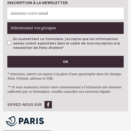
INSCRIPTION À LA NEWSLETTER
Sélectionnez vos groupes
En soumettant ce formulaire, j’accepte que les informations
saisies soient exploitées dans le cadre de mon inscription à la
newsletter de Paris-Ateliers
*
VOS PRÉFÉRENCES
OK
Métiers D'art
Arts Plastiques
* Attention, mettre un espace à la place d’une apostrophe dans les champs
Nom, Prénom, adresse et Ville
Arts Du Texte
** Si vous souhaitez retirer votre consentement à l’utilisation des données
Arts Numériques
collectées par ce formulaire, veuillez consulter nos mentions légales
Stages Ponctuels
Ateliers À L'année
SUIVEZ-NOUS SUR
OK