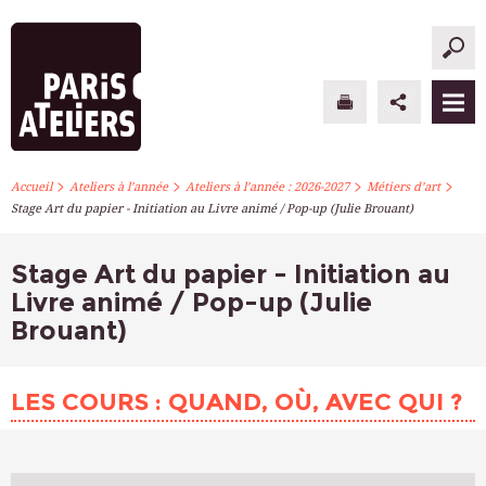
>
>
>
>
PARIS ATELIERS
Accueil
Ateliers à l’année
Ateliers à l’année : 2026-2027
Métiers d’art
Stage Art du papier - Initiation au Livre animé / Pop-up (Julie Brouant)
ACTUALITÉS
Stage Art du papier - Initiation au
ATELIERS À L’ANNÉE
Livre animé / Pop-up (Julie
Brouant)
STAGES PONCTUELS
INFOS PRATIQUES
LES COURS : QUAND, OÙ, AVEC QUI ?
S’INSCRIRE