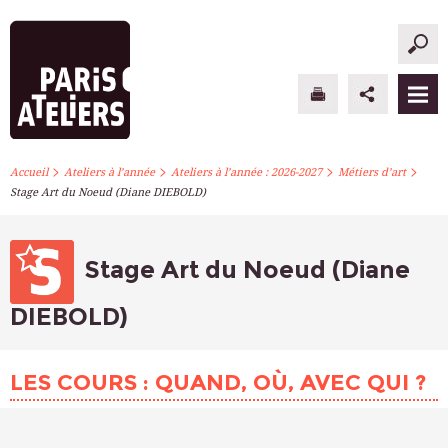
>
>
>
>
PARIS ATELIERS
Accueil
Ateliers à l’année
Ateliers à l’année : 2026-2027
Métiers d’art
Stage Art du Noeud (Diane DIEBOLD)
ACTUALITÉS
ATELIERS À L’ANNÉE
Stage Art du Noeud (Diane
STAGES PONCTUELS
DIEBOLD)
INFOS PRATIQUES
LES COURS : QUAND, OÙ, AVEC QUI ?
S’INSCRIRE