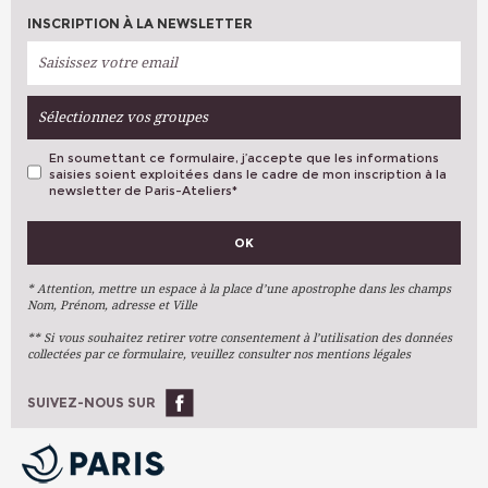
INSCRIPTION À LA NEWSLETTER
Sélectionnez vos groupes
En soumettant ce formulaire, j’accepte que les informations
saisies soient exploitées dans le cadre de mon inscription à la
newsletter de Paris-Ateliers
*
VOS PRÉFÉRENCES
OK
Métiers D'art
Arts Plastiques
* Attention, mettre un espace à la place d’une apostrophe dans les champs
Nom, Prénom, adresse et Ville
Arts Du Texte
** Si vous souhaitez retirer votre consentement à l’utilisation des données
Arts Numériques
collectées par ce formulaire, veuillez consulter nos mentions légales
Stages Ponctuels
Ateliers À L'année
SUIVEZ-NOUS SUR
OK