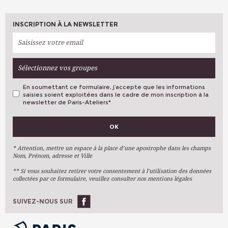
INSCRIPTION À LA NEWSLETTER
Sélectionnez vos groupes
En soumettant ce formulaire, j’accepte que les informations
saisies soient exploitées dans le cadre de mon inscription à la
newsletter de Paris-Ateliers
*
VOS PRÉFÉRENCES
OK
Métiers D'art
Arts Plastiques
* Attention, mettre un espace à la place d’une apostrophe dans les champs
Nom, Prénom, adresse et Ville
Arts Du Texte
** Si vous souhaitez retirer votre consentement à l’utilisation des données
Arts Numériques
collectées par ce formulaire, veuillez consulter nos mentions légales
Stages Ponctuels
Ateliers À L'année
SUIVEZ-NOUS SUR
OK