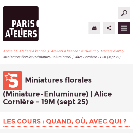
>
>
>
>
PARIS ATELIERS
Accueil
Ateliers à l’année
Ateliers à l’année : 2026-2027
Métiers d’art
Miniatures florales (Miniature-Enluminure) | Alice Cornière - 19M (sept 25)
ACTUALITÉS
ATELIERS À L’ANNÉE
Miniatures florales
STAGES PONCTUELS
(Miniature-Enluminure) | Alice
Cornière - 19M (sept 25)
INFOS PRATIQUES
S’INSCRIRE
LES COURS : QUAND, OÙ, AVEC QUI ?