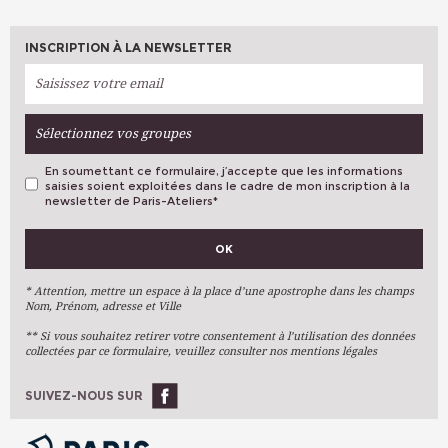
INSCRIPTION À LA NEWSLETTER
Sélectionnez vos groupes
En soumettant ce formulaire, j’accepte que les informations
saisies soient exploitées dans le cadre de mon inscription à la
newsletter de Paris-Ateliers
*
VOS PRÉFÉRENCES
OK
Métiers D'art
Arts Plastiques
* Attention, mettre un espace à la place d’une apostrophe dans les champs
Nom, Prénom, adresse et Ville
Arts Du Texte
** Si vous souhaitez retirer votre consentement à l’utilisation des données
Arts Numériques
collectées par ce formulaire, veuillez consulter nos mentions légales
Stages Ponctuels
Ateliers À L'année
SUIVEZ-NOUS SUR
OK