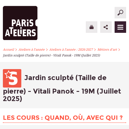
>
>
>
>
PARIS ATELIERS
Accueil
Ateliers à l’année
Ateliers à l’année : 2026-2027
Métiers d’art
Jardin sculpté (Taille de pierre) - Vitali Panok - 19M (Juillet 2025)
ACTUALITÉS
ATELIERS À L’ANNÉE
Jardin sculpté (Taille de
STAGES PONCTUELS
pierre) - Vitali Panok - 19M (Juillet
2025)
INFOS PRATIQUES
S’INSCRIRE
LES COURS : QUAND, OÙ, AVEC QUI ?