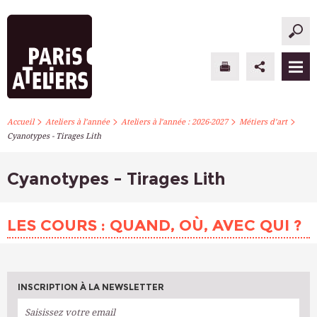
>
>
>
>
PARIS ATELIERS
Accueil
Ateliers à l’année
Ateliers à l’année : 2026-2027
Métiers d’art
Cyanotypes - Tirages Lith
ACTUALITÉS
Cyanotypes - Tirages Lith
ATELIERS À L’ANNÉE
STAGES PONCTUELS
LES COURS : QUAND, OÙ, AVEC QUI ?
INFOS PRATIQUES
S’INSCRIRE
INSCRIPTION À LA NEWSLETTER