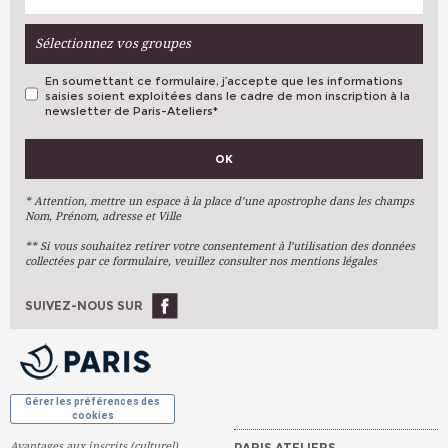
Sélectionnez vos groupes
En soumettant ce formulaire, j’accepte que les informations
saisies soient exploitées dans le cadre de mon inscription à la
newsletter de Paris-Ateliers
*
VOS PRÉFÉRENCES
OK
Métiers D'art
Arts Plastiques
* Attention, mettre un espace à la place d’une apostrophe dans les champs
Nom, Prénom, adresse et Ville
Arts Du Texte
** Si vous souhaitez retirer votre consentement à l’utilisation des données
Arts Numériques
collectées par ce formulaire, veuillez consulter nos mentions légales
Stages Ponctuels
Ateliers À L'année
SUIVEZ-NOUS SUR
OK
Gérer les préférences des
cookies
Avantages aux inscrits (culturel)
PARIS ATELIERS