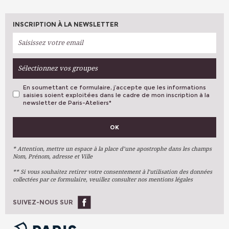
INSCRIPTION À LA NEWSLETTER
Sélectionnez vos groupes
En soumettant ce formulaire, j’accepte que les informations
saisies soient exploitées dans le cadre de mon inscription à la
newsletter de Paris-Ateliers
*
VOS PRÉFÉRENCES
OK
Métiers D'art
Arts Plastiques
* Attention, mettre un espace à la place d’une apostrophe dans les champs
Nom, Prénom, adresse et Ville
Arts Du Texte
** Si vous souhaitez retirer votre consentement à l’utilisation des données
Arts Numériques
collectées par ce formulaire, veuillez consulter nos mentions légales
Stages Ponctuels
Ateliers À L'année
SUIVEZ-NOUS SUR
OK