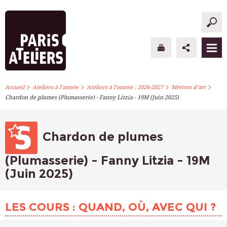
>
>
>
>
PARIS ATELIERS
Accueil
Ateliers à l’année
Ateliers à l’année : 2026-2027
Métiers d’art
Chardon de plumes (Plumasserie) - Fanny Litzia - 19M (Juin 2025)
ACTUALITÉS
ATELIERS À L’ANNÉE
Chardon de plumes
STAGES PONCTUELS
(Plumasserie) - Fanny Litzia - 19M
(Juin 2025)
INFOS PRATIQUES
S’INSCRIRE
LES COURS : QUAND, OÙ, AVEC QUI ?