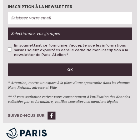
INSCRIPTION À LA NEWSLETTER
Sélectionnez vos groupes
En soumettant ce formulaire, j’accepte que les informations
saisies soient exploitées dans le cadre de mon inscription à la
newsletter de Paris-Ateliers
*
VOS PRÉFÉRENCES
OK
Métiers D'art
Arts Plastiques
* Attention, mettre un espace à la place d’une apostrophe dans les champs
Nom, Prénom, adresse et Ville
Arts Du Texte
** Si vous souhaitez retirer votre consentement à l’utilisation des données
Arts Numériques
collectées par ce formulaire, veuillez consulter nos mentions légales
Stages Ponctuels
Ateliers À L'année
SUIVEZ-NOUS SUR
OK