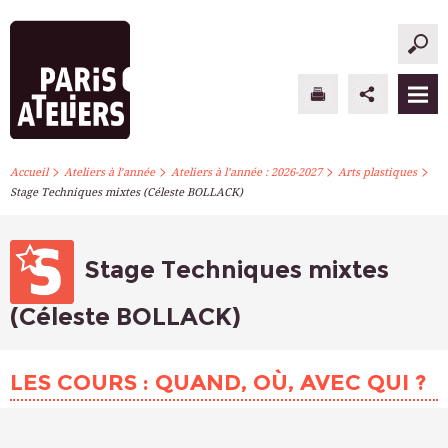
>
>
>
>
PARIS ATELIERS
Accueil
Ateliers à l’année
Ateliers à l’année : 2026-2027
Arts plastiques
Stage Techniques mixtes (Céleste BOLLACK)
ACTUALITÉS
ATELIERS À L’ANNÉE
Stage Techniques mixtes
STAGES PONCTUELS
(Céleste BOLLACK)
INFOS PRATIQUES
LES COURS : QUAND, OÙ, AVEC QUI ?
S’INSCRIRE