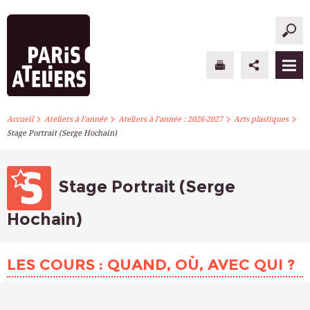
>
>
>
>
PARIS ATELIERS
Accueil
Ateliers à l’année
Ateliers à l’année : 2026-2027
Arts plastiques
Stage Portrait (Serge Hochain)
ACTUALITÉS
ATELIERS À L’ANNÉE
Stage Portrait (Serge
STAGES PONCTUELS
Hochain)
INFOS PRATIQUES
LES COURS : QUAND, OÙ, AVEC QUI ?
S’INSCRIRE