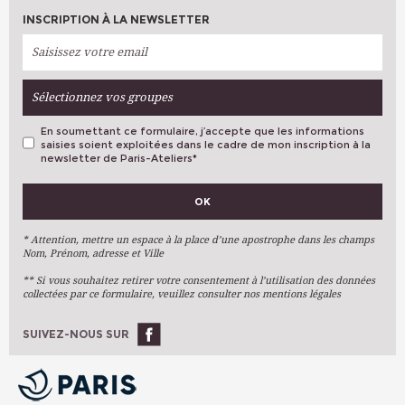
INSCRIPTION À LA NEWSLETTER
Sélectionnez vos groupes
En soumettant ce formulaire, j’accepte que les informations
saisies soient exploitées dans le cadre de mon inscription à la
newsletter de Paris-Ateliers
*
VOS PRÉFÉRENCES
OK
Métiers D'art
Arts Plastiques
* Attention, mettre un espace à la place d’une apostrophe dans les champs
Nom, Prénom, adresse et Ville
Arts Du Texte
** Si vous souhaitez retirer votre consentement à l’utilisation des données
Arts Numériques
collectées par ce formulaire, veuillez consulter nos mentions légales
Stages Ponctuels
Ateliers À L'année
SUIVEZ-NOUS SUR
OK