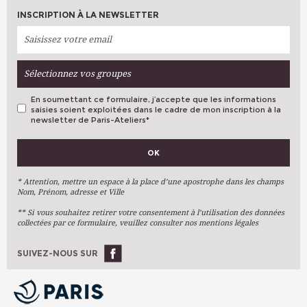
INSCRIPTION À LA NEWSLETTER
Sélectionnez vos groupes
En soumettant ce formulaire, j’accepte que les informations
saisies soient exploitées dans le cadre de mon inscription à la
newsletter de Paris-Ateliers
*
VOS PRÉFÉRENCES
OK
Métiers D'art
Arts Plastiques
* Attention, mettre un espace à la place d’une apostrophe dans les champs
Nom, Prénom, adresse et Ville
Arts Du Texte
** Si vous souhaitez retirer votre consentement à l’utilisation des données
Arts Numériques
collectées par ce formulaire, veuillez consulter nos mentions légales
Stages Ponctuels
Ateliers À L'année
SUIVEZ-NOUS SUR
OK