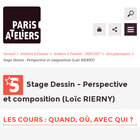
>
>
>
>
PARIS ATELIERS
Accueil
Ateliers à l’année
Ateliers à l’année : 2026-2027
Arts plastiques
Stage Dessin - Perspective et composition (Loïc RIERNY)
ACTUALITÉS
ATELIERS À L’ANNÉE
Stage Dessin - Perspective
STAGES PONCTUELS
et composition (Loïc RIERNY)
INFOS PRATIQUES
LES COURS : QUAND, OÙ, AVEC QUI ?
S’INSCRIRE