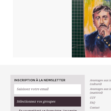
INSCRIPTION À LA NEWSLETTER
Avantages aux in
(culturel)
Avantages aux in
(matériel)
CGV
Sélectionnez vos groupes
FAQ
Contact
En soumettant ce formulaire, j’accepte