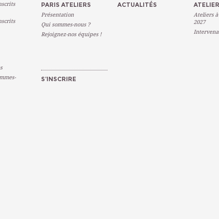
scrits
PARIS ATELIERS
ACTUALITÉS
ATELIER
Présentation
Ateliers à
scrits
2027
Qui sommes-nous ?
Intervena
Rejoignez-nos équipes !
s
emmes-
S’INSCRIRE