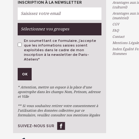
INSCRIPTION À LA NEWSLETTER
Avantages aux in
(culturel)
Avantages aux in
(matériel)
CGV
Sélectionnez vos groupes
FAQ
Contact
En soumettant ce formulaire, j’accepte
Mentions Légale
que les informations saisies soient
Index Égalité F
exploitées dans le cadre de mon
Hommes
inscription à la newsletter de Paris-
Ateliers
*
VOS PRÉFÉRENCES
OK
Métiers D'art
Arts Plastiques
* Attention, mettre un espace à la place d’une
Arts Du Texte
apostrophe dans les champs Nom, Prénom, adresse
et Ville
Arts Numériques
** Si vous souhaitez retirer votre consentement à
Stages Ponctuels
l’utilisation des données collectées par ce
formulaire, veuillez consulter nos mentions légales
Ateliers À L'année
SUIVEZ-NOUS SUR
OK