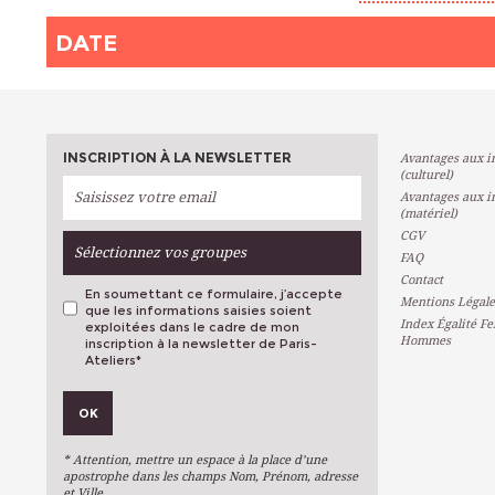
DATE
INSCRIPTION À LA NEWSLETTER
Avantages aux in
(culturel)
Avantages aux in
(matériel)
CGV
Sélectionnez vos groupes
FAQ
Contact
En soumettant ce formulaire, j’accepte
Mentions Légale
que les informations saisies soient
Index Égalité F
exploitées dans le cadre de mon
Hommes
inscription à la newsletter de Paris-
Ateliers
*
VOS PRÉFÉRENCES
OK
Métiers D'art
Arts Plastiques
* Attention, mettre un espace à la place d’une
Arts Du Texte
apostrophe dans les champs Nom, Prénom, adresse
et Ville