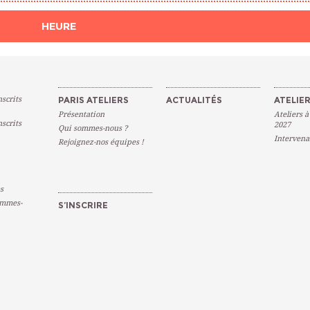
HEURE
scrits
PARIS ATELIERS
ACTUALITÉS
ATELIER
Présentation
Ateliers à
scrits
2027
Qui sommes-nous ?
Intervena
Rejoignez-nos équipes !
s
emmes-
S’INSCRIRE