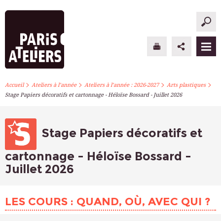
>
>
>
>
PARIS ATELIERS
Accueil
Ateliers à l’année
Ateliers à l’année : 2026-2027
Arts plastiques
Stage Papiers décoratifs et cartonnage - Héloïse Bossard - Juillet 2026
ACTUALITÉS
ATELIERS À L’ANNÉE
Stage Papiers décoratifs et
STAGES PONCTUELS
cartonnage - Héloïse Bossard -
Juillet 2026
INFOS PRATIQUES
S’INSCRIRE
LES COURS : QUAND, OÙ, AVEC QUI ?