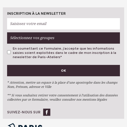
INSCRIPTION À LA NEWSLETTER
Sélectionnez vos groupes
En soumettant ce formulaire, j’accepte que les informations
saisies soient exploitées dans le cadre de mon inscription à la
newsletter de Paris-Ateliers
*
VOS PRÉFÉRENCES
OK
Métiers D'art
Arts Plastiques
* Attention, mettre un espace à la place d’une apostrophe dans les champs
Nom, Prénom, adresse et Ville
Arts Du Texte
** Si vous souhaitez retirer votre consentement à l’utilisation des données
Arts Numériques
collectées par ce formulaire, veuillez consulter nos mentions légales
Stages Ponctuels
Ateliers À L'année
SUIVEZ-NOUS SUR
OK