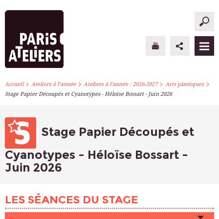
>
>
>
>
PARIS ATELIERS
Accueil
Ateliers à l’année
Ateliers à l’année : 2026-2027
Arts plastiques
Stage Papier Découpés et Cyanotypes - Héloïse Bossart - Juin 2026
ACTUALITÉS
ATELIERS À L’ANNÉE
Stage Papier Découpés et
STAGES PONCTUELS
Cyanotypes - Héloïse Bossart -
Juin 2026
INFOS PRATIQUES
S’INSCRIRE
LES SÉANCES DU STAGE