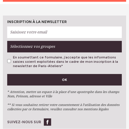
INSCRIPTION À LA NEWSLETTER
Sélectionnez vos groupes
En soumettant ce formulaire, j’accepte que les informations
saisies soient exploitées dans le cadre de mon inscription à la
newsletter de Paris-Ateliers
*
VOS PRÉFÉRENCES
OK
Métiers D'art
Arts Plastiques
* Attention, mettre un espace à la place d’une apostrophe dans les champs
Nom, Prénom, adresse et Ville
Arts Du Texte
** Si vous souhaitez retirer votre consentement à l’utilisation des données
Arts Numériques
collectées par ce formulaire, veuillez consulter nos mentions légales
Stages Ponctuels
Ateliers À L'année
SUIVEZ-NOUS SUR