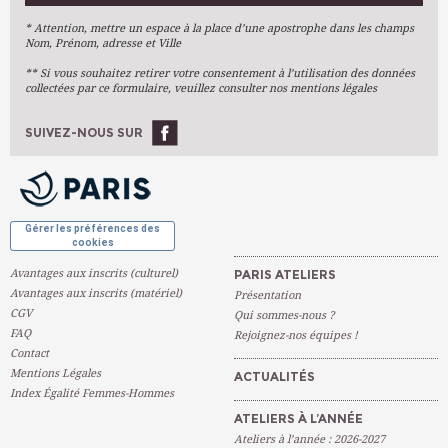
Arts Plastiques
* Attention, mettre un espace à la place d’une apostrophe dans les champs
Nom, Prénom, adresse et Ville
Arts Du Texte
** Si vous souhaitez retirer votre consentement à l’utilisation des données
Arts Numériques
collectées par ce formulaire, veuillez consulter nos mentions légales
Stages Ponctuels
Ateliers À L'année
SUIVEZ-NOUS SUR
OK
Gérer les préférences des
cookies
Avantages aux inscrits (culturel)
PARIS ATELIERS
Avantages aux inscrits (matériel)
Présentation
CGV
Qui sommes-nous ?
FAQ
Rejoignez-nos équipes !
Contact
Mentions Légales
ACTUALITÉS
Index Égalité Femmes-Hommes
ATELIERS À L’ANNÉE
Ateliers à l’année : 2026-2027