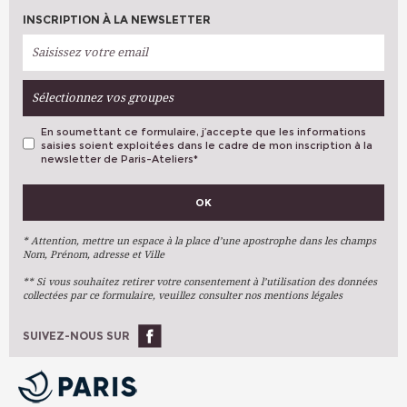
INSCRIPTION À LA NEWSLETTER
Sélectionnez vos groupes
En soumettant ce formulaire, j’accepte que les informations
saisies soient exploitées dans le cadre de mon inscription à la
newsletter de Paris-Ateliers
*
VOS PRÉFÉRENCES
OK
Métiers D'art
Arts Plastiques
* Attention, mettre un espace à la place d’une apostrophe dans les champs
Nom, Prénom, adresse et Ville
Arts Du Texte
** Si vous souhaitez retirer votre consentement à l’utilisation des données
Arts Numériques
collectées par ce formulaire, veuillez consulter nos mentions légales
Stages Ponctuels
Ateliers À L'année
SUIVEZ-NOUS SUR
OK