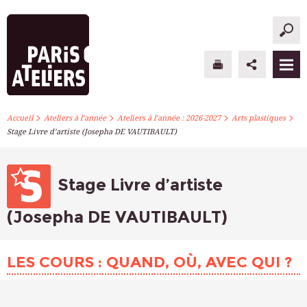
>
>
>
>
PARIS ATELIERS
Accueil
Ateliers à l’année
Ateliers à l’année : 2026-2027
Arts plastiques
Stage Livre d’artiste (Josepha DE VAUTIBAULT)
ACTUALITÉS
ATELIERS À L’ANNÉE
Stage Livre d’artiste
STAGES PONCTUELS
(Josepha DE VAUTIBAULT)
INFOS PRATIQUES
LES COURS : QUAND, OÙ, AVEC QUI ?
S’INSCRIRE