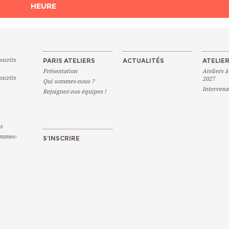
HEURE
scrits
PARIS ATELIERS
ACTUALITÉS
ATELIER
Présentation
Ateliers à
scrits
2027
Qui sommes-nous ?
Intervena
Rejoignez-nos équipes !
s
emmes-
S’INSCRIRE