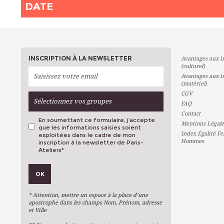
DATE
INSCRIPTION À LA NEWSLETTER
Avantages aux in
(culturel)
Avantages aux in
(matériel)
CGV
Sélectionnez vos groupes
FAQ
Contact
En soumettant ce formulaire, j’accepte
Mentions Légale
que les informations saisies soient
Index Égalité F
exploitées dans le cadre de mon
Hommes
inscription à la newsletter de Paris-
Ateliers
*
VOS PRÉFÉRENCES
OK
Métiers D'art
Arts Plastiques
* Attention, mettre un espace à la place d’une
Arts Du Texte
apostrophe dans les champs Nom, Prénom, adresse
et Ville
Arts Numériques