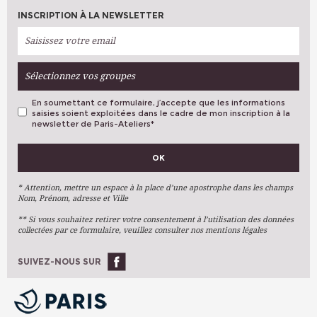
INSCRIPTION À LA NEWSLETTER
Sélectionnez vos groupes
En soumettant ce formulaire, j’accepte que les informations
saisies soient exploitées dans le cadre de mon inscription à la
newsletter de Paris-Ateliers
*
VOS PRÉFÉRENCES
OK
Métiers D'art
Arts Plastiques
* Attention, mettre un espace à la place d’une apostrophe dans les champs
Nom, Prénom, adresse et Ville
Arts Du Texte
** Si vous souhaitez retirer votre consentement à l’utilisation des données
Arts Numériques
collectées par ce formulaire, veuillez consulter nos mentions légales
Stages Ponctuels
Ateliers À L'année
SUIVEZ-NOUS SUR
OK