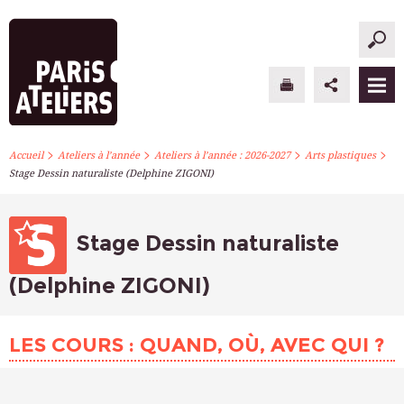
>
>
>
>
PARIS ATELIERS
Accueil
Ateliers à l’année
Ateliers à l’année : 2026-2027
Arts plastiques
Stage Dessin naturaliste (Delphine ZIGONI)
ACTUALITÉS
ATELIERS À L’ANNÉE
Stage Dessin naturaliste
STAGES PONCTUELS
(Delphine ZIGONI)
INFOS PRATIQUES
LES COURS : QUAND, OÙ, AVEC QUI ?
S’INSCRIRE