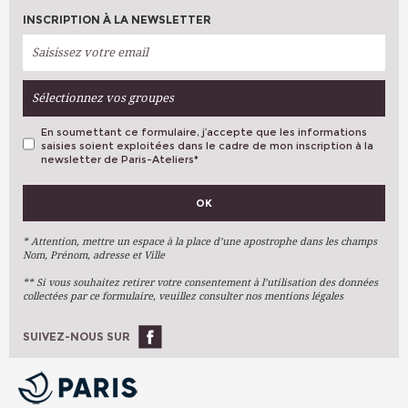
INSCRIPTION À LA NEWSLETTER
Sélectionnez vos groupes
En soumettant ce formulaire, j’accepte que les informations
saisies soient exploitées dans le cadre de mon inscription à la
newsletter de Paris-Ateliers
*
VOS PRÉFÉRENCES
OK
Métiers D'art
Arts Plastiques
* Attention, mettre un espace à la place d’une apostrophe dans les champs
Nom, Prénom, adresse et Ville
Arts Du Texte
** Si vous souhaitez retirer votre consentement à l’utilisation des données
Arts Numériques
collectées par ce formulaire, veuillez consulter nos mentions légales
Stages Ponctuels
Ateliers À L'année
SUIVEZ-NOUS SUR
OK