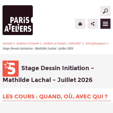
>
>
>
>
PARIS ATELIERS
Accueil
Ateliers à l’année
Ateliers à l’année : 2026-2027
Arts plastiques
Stage Dessin Initiation - Mathilde Lachal - Juillet 2026
ACTUALITÉS
ATELIERS À L’ANNÉE
Stage Dessin Initiation -
STAGES PONCTUELS
Mathilde Lachal - Juillet 2026
INFOS PRATIQUES
LES COURS : QUAND, OÙ, AVEC QUI ?
S’INSCRIRE