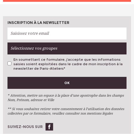
INSCRIPTION À LA NEWSLETTER
Sélectionnez vos groupes
En soumettant ce formulaire, j’accepte que les informations
saisies soient exploitées dans le cadre de mon inscription à la
newsletter de Paris-Ateliers
*
VOS PRÉFÉRENCES
OK
Métiers D'art
Arts Plastiques
* Attention, mettre un espace à la place d’une apostrophe dans les champs
Nom, Prénom, adresse et Ville
Arts Du Texte
** Si vous souhaitez retirer votre consentement à l’utilisation des données
Arts Numériques
collectées par ce formulaire, veuillez consulter nos mentions légales
Stages Ponctuels
Ateliers À L'année
SUIVEZ-NOUS SUR