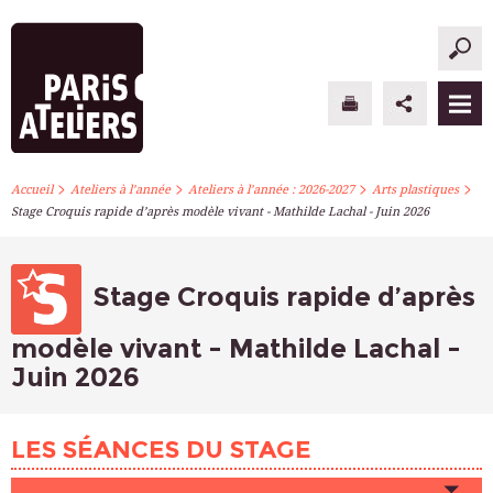
>
>
>
>
PARIS ATELIERS
Accueil
Ateliers à l’année
Ateliers à l’année : 2026-2027
Arts plastiques
Stage Croquis rapide d’après modèle vivant - Mathilde Lachal - Juin 2026
ACTUALITÉS
ATELIERS À L’ANNÉE
Stage Croquis rapide d’après
STAGES PONCTUELS
modèle vivant - Mathilde Lachal -
Juin 2026
INFOS PRATIQUES
S’INSCRIRE
LES SÉANCES DU STAGE