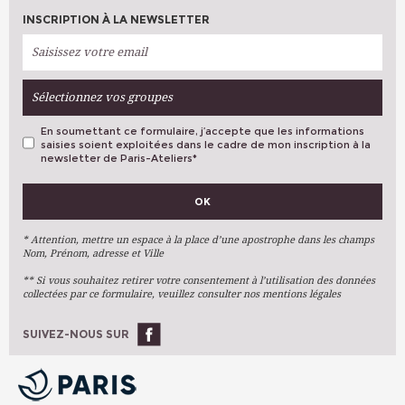
INSCRIPTION À LA NEWSLETTER
Sélectionnez vos groupes
En soumettant ce formulaire, j’accepte que les informations
saisies soient exploitées dans le cadre de mon inscription à la
newsletter de Paris-Ateliers
*
VOS PRÉFÉRENCES
OK
Métiers D'art
Arts Plastiques
* Attention, mettre un espace à la place d’une apostrophe dans les champs
Nom, Prénom, adresse et Ville
Arts Du Texte
** Si vous souhaitez retirer votre consentement à l’utilisation des données
Arts Numériques
collectées par ce formulaire, veuillez consulter nos mentions légales
Stages Ponctuels
Ateliers À L'année
SUIVEZ-NOUS SUR
OK