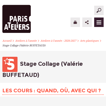
>
>
>
>
PARIS ATELIERS
Accueil
Ateliers à l’année
Ateliers à l’année : 2026-2027
Arts plastiques
Stage Collage (Valérie BUFFETAUD)
ACTUALITÉS
ATELIERS À L’ANNÉE
Stage Collage (Valérie
STAGES PONCTUELS
BUFFETAUD)
INFOS PRATIQUES
LES COURS : QUAND, OÙ, AVEC QUI ?
S’INSCRIRE