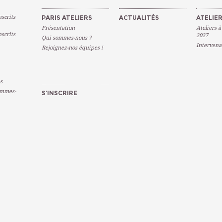
scrits
PARIS ATELIERS
ACTUALITÉS
ATELIER
Présentation
Ateliers à
scrits
2027
Qui sommes-nous ?
Intervena
Rejoignez-nos équipes !
s
emmes-
S’INSCRIRE