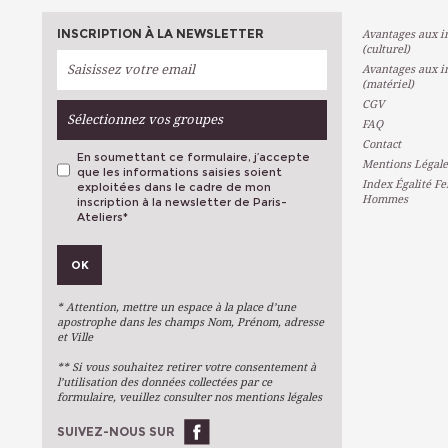
INSCRIPTION À LA NEWSLETTER
Avantages aux in
(culturel)
Avantages aux in
(matériel)
CGV
Sélectionnez vos groupes
FAQ
Contact
En soumettant ce formulaire, j’accepte
Mentions Légale
que les informations saisies soient
Index Égalité F
exploitées dans le cadre de mon
Hommes
inscription à la newsletter de Paris-
Ateliers
*
VOS PRÉFÉRENCES
OK
Métiers D'art
Arts Plastiques
* Attention, mettre un espace à la place d’une
Arts Du Texte
apostrophe dans les champs Nom, Prénom, adresse
et Ville
Arts Numériques
** Si vous souhaitez retirer votre consentement à
Stages Ponctuels
l’utilisation des données collectées par ce
formulaire, veuillez consulter nos mentions légales
Ateliers À L'année
SUIVEZ-NOUS SUR
OK