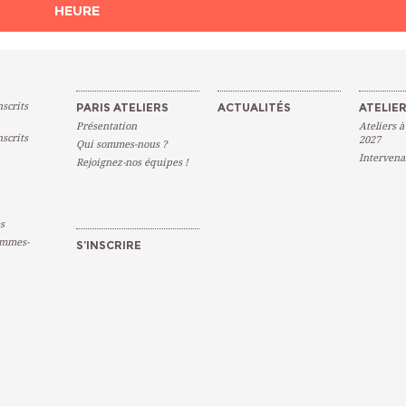
HEURE
scrits
PARIS ATELIERS
ACTUALITÉS
ATELIER
Présentation
Ateliers à
scrits
2027
Qui sommes-nous ?
Intervena
Rejoignez-nos équipes !
s
emmes-
S’INSCRIRE