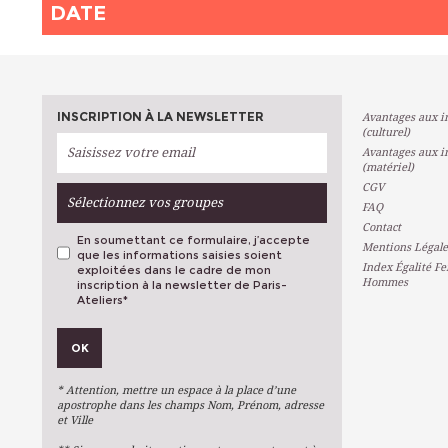
DATE
INSCRIPTION À LA NEWSLETTER
Avantages aux in
(culturel)
Avantages aux in
(matériel)
CGV
Sélectionnez vos groupes
FAQ
Contact
En soumettant ce formulaire, j’accepte
Mentions Légale
que les informations saisies soient
Index Égalité F
exploitées dans le cadre de mon
Hommes
inscription à la newsletter de Paris-
Ateliers
*
VOS PRÉFÉRENCES
OK
Métiers D'art
Arts Plastiques
* Attention, mettre un espace à la place d’une
Arts Du Texte
apostrophe dans les champs Nom, Prénom, adresse
et Ville
Arts Numériques