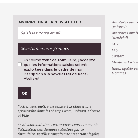
INSCRIPTION À LA NEWSLETTER
Avantages aux in
(culturel)
Avantages aux in
(matériel)
CGV
Sélectionnez vos groupes
FAQ
Contact
En soumettant ce formulaire, j’accepte
Mentions Légale
que les informations saisies soient
Index Égalité F
exploitées dans le cadre de mon
Hommes
inscription à la newsletter de Paris-
Ateliers
*
VOS PRÉFÉRENCES
OK
Métiers D'art
Arts Plastiques
* Attention, mettre un espace à la place d’une
Arts Du Texte
apostrophe dans les champs Nom, Prénom, adresse
et Ville
Arts Numériques
** Si vous souhaitez retirer votre consentement à
Stages Ponctuels
l’utilisation des données collectées par ce
formulaire, veuillez consulter nos mentions légales
Ateliers À L'année