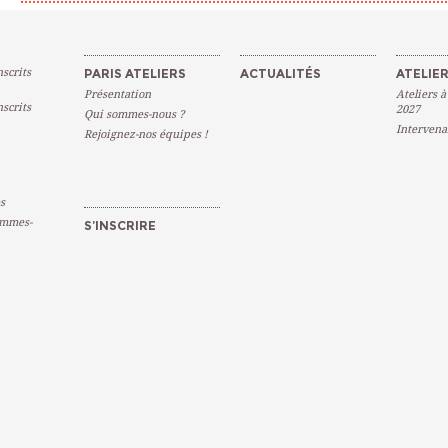
scrits
PARIS ATELIERS
ACTUALITÉS
ATELIER
Présentation
Ateliers à
scrits
2027
Qui sommes-nous ?
Intervena
Rejoignez-nos équipes !
s
emmes-
S’INSCRIRE